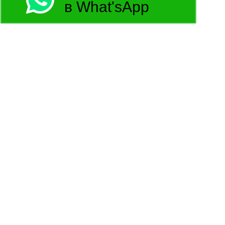
в What'sApp