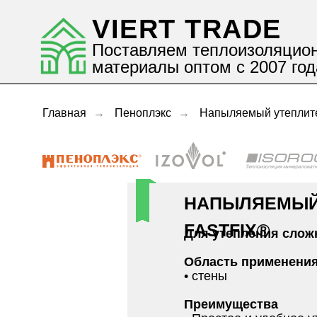
VIERT TRADE
Поставляем теплоизоляцио
материалы оптом с 2007 год
Главная
→
Пеноплэкс
→
Напыляемый утеплит
НАПЫЛЯЕМЫЙ
FASTFIX®
Для утепления слож
Область применения
• стены
Преимущества